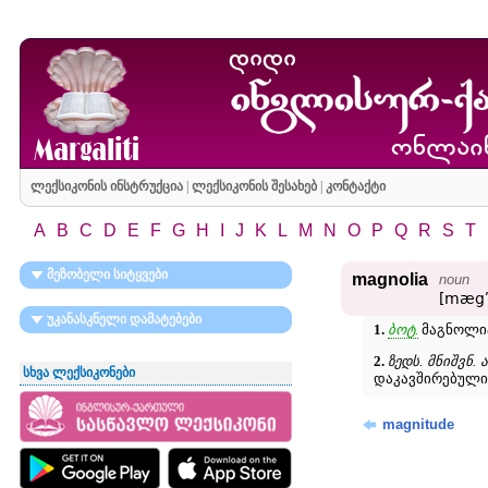
ლექსიკონის ინსტრუქცია
|
ლექსიკონის შესახებ
|
კონტაქტი
A
B
C
D
E
F
G
H
I
J
K
L
M
N
O
P
Q
R
S
T
მეზობელი სიტყვები
magnolia
noun
[mægʹ
უკანასკნელი დამატებები
1.
ბოტ.
მაგნოლია
2.
ზედს. მნიშვნ. 
სხვა ლექსიკონები
დაკავშირებული;
magnitude