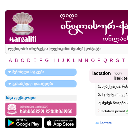
ლექსიკონის ინსტრუქცია
|
ლექსიკონის შესახებ
|
კონტაქტი
A
B
C
D
E
F
G
H
I
J
K
L
M
N
O
P
Q
R
S
T
მეზობელი სიტყვები
lactation
noun
[lækʹte
უკანასკნელი დამატებები
1.
ლაქტაცია, რძი
2.
1) ძუძუს წოვებ
სხვა ლექსიკონები
2) ძუძუს წოვები
⌇
lactation period
ს
lactate