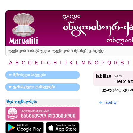
ლექსიკონის ინსტრუქცია
|
ლექსიკონის შესახებ
|
კონტაქტი
A
B
C
D
E
F
G
H
I
J
K
L
M
N
O
P
Q
R
S
T
მეზობელი სიტყვები
labilize
verb
[ʹleɪbɪlaɪ
უკანასკნელი დამატებები
ცვალებადად / ა
სხვა ლექსიკონები
lability