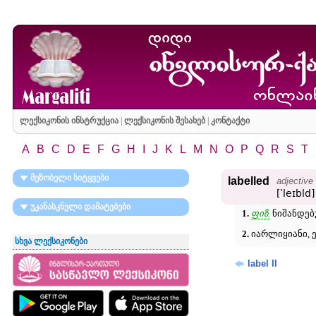
ლექსიკონის ინსტრუქცია
|
ლექსიკონის შესახებ
|
კონტაქტი
A
B
C
D
E
F
G
H
I
J
K
L
M
N
O
P
Q
R
S
T
მეზობელი სიტყვები
labelled
adjective
[ʹleɪbld]
უკანასკნელი დამატებები
1.
ფიზ.
ნიშანდებუ
2.
იარლიყიანი, ე
სხვა ლექსიკონები
label II