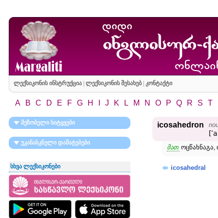
ლექსიკონის ინსტრუქცია
|
ლექსიკონის შესახებ
|
კონტაქტი
A
B
C
D
E
F
G
H
I
J
K
L
M
N
O
P
Q
R
S
T
მეზობელი სიტყვები
icosahedron
no
[ʹ
უკანასკნელი დამატებები
მათ.
ოცწახნაგა,
სხვა ლექსიკონები
icosahedral