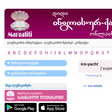
ლექსიკონის ინსტრუქცია
|
ლექსიკონის შესახებ
|
კონტაქტი
A
B
C
D
E
F
G
H
I
J
K
L
M
N
O
P
Q
R
S
T
მეზობელი სიტყვები
ice-yacht
[ʹaɪsjɒ
უკანასკნელი დამატებები
=
ice-boat
1.
სხვა ლექსიკონები
ice-whale