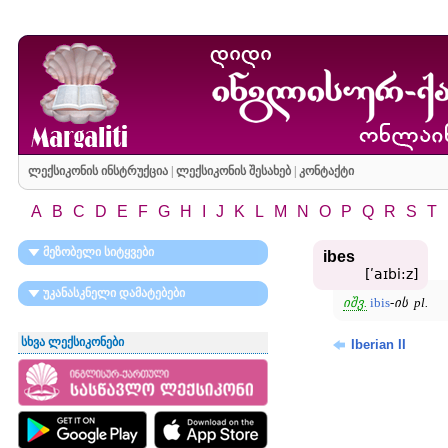
ლექსიკონის ინსტრუქცია
|
ლექსიკონის შესახებ
|
კონტაქტი
A
B
C
D
E
F
G
H
I
J
K
L
M
N
O
P
Q
R
S
T
მეზობელი სიტყვები
ibes
[ʹaɪbi:z]
უკანასკნელი დამატებები
იშვ.
ibis
-
ის
pl.
სხვა ლექსიკონები
Iberian II