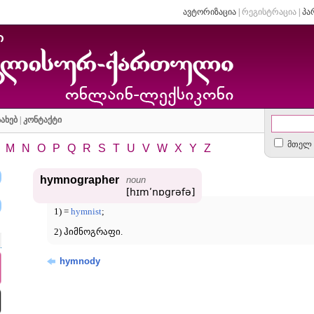
ავტორიზაცია
|
რეგისტრაცია
|
პა
ახებ
|
კონტაქტი
მთელ 
M
N
O
P
Q
R
S
T
U
V
W
X
Y
Z
hymnographer
noun
[hɪmʹnɒgrəfə]
1) =
hymnist
;
2) ჰიმნოგრაფი.
hymnody