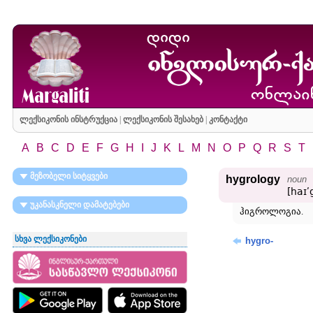
ლექსიკონის ინსტრუქცია
|
ლექსიკონის შესახებ
|
კონტაქტი
A
B
C
D
E
F
G
H
I
J
K
L
M
N
O
P
Q
R
S
T
მეზობელი სიტყვები
hygrology
noun
[haɪʹ
უკანასკნელი დამატებები
ჰიგროლოგია.
სხვა ლექსიკონები
hygro-