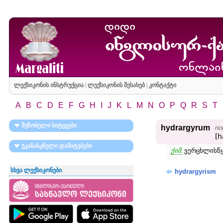
ლექსიკონის ინსტრუქცია
|
ლექსიკონის შესახებ
|
კონტაქტი
A
B
C
D
E
F
G
H
I
J
K
L
M
N
O
P
Q
R
S
T
მეზობელი სიტყვები
hydrargyrum
no
[h
უკანასკნელი დამატებები
ქიმ.
ვერცხლისწყ
სხვა ლექსიკონები
hydrargyrism