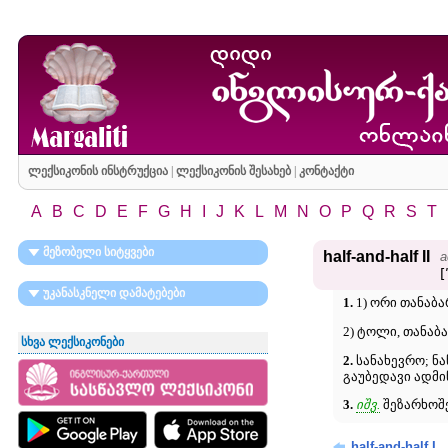
ლექსიკონის ინსტრუქცია
|
ლექსიკონის შესახებ
|
კონტაქტი
A
B
C
D
E
F
G
H
I
J
K
L
M
N
O
P
Q
R
S
T
მეზობელი სიტყვები
half-and-half II
a
[
უკანასკნელი დამატებები
1.
1) ორი თანაბა
2) ტოლი, თანაბა
სხვა ლექსიკონები
2.
სანახევრო; ნაწი
გაუბედავი ადმი
3.
იშვ.
შეზარხოშ
half-and-half I