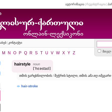
ავტორიზაცია
|
რეგისტრაცია
|
პა
ახებ
|
კონტაქტი
მთელ 
M
N
O
P
Q
R
S
T
U
V
W
X
Y
Z
hairstyle
noun
[ʹhɛəstaɪl]
თმის ვარცხნილობის / შეჭრის სტილი; თმის
ამა თუ იმგვარი
hair-stroke