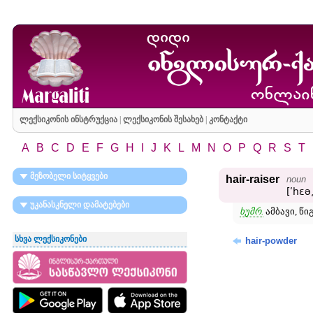
ლექსიკონის ინსტრუქცია
|
ლექსიკონის შესახებ
|
კონტაქტი
A
B
C
D
E
F
G
H
I
J
K
L
M
N
O
P
Q
R
S
T
მეზობელი სიტყვები
hair-raiser
noun
[ʹhɛə
უკანასკნელი დამატებები
ხუმრ.
ამბავი, წი
სხვა ლექსიკონები
hair-powder