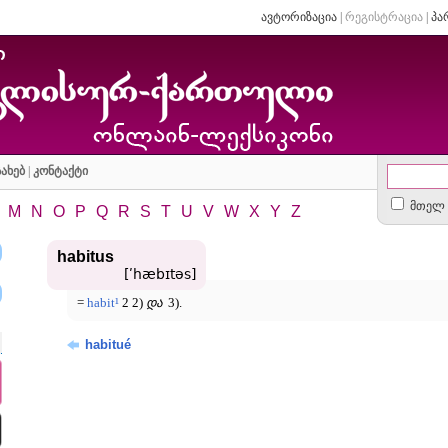
ავტორიზაცია
|
რეგისტრაცია
|
პა
ახებ
|
კონტაქტი
მთელ 
M
N
O
P
Q
R
S
T
U
V
W
X
Y
Z
habitus
[ʹhæbɪtəs]
=
habit¹
2 2)
და
3).
habitué