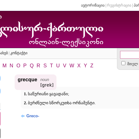
ავტორიზაცია
|
რეგისტრაცია
|
პა
ახებ
|
კონტაქტი
მთელ 
M
N
O
P
Q
R
S
T
U
V
W
X
Y
Z
grecque
noun
[grek]
1.
საწურიანი ყავადანი;
2.
ბერძნული სწორკუთხა ორნამენტი.
Greco-