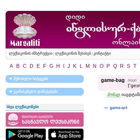
ლექსიკონის ინსტრუქცია
|
ლექსიკონის შესახებ
|
კონტაქტი
A
B
C
D
E
F
G
H
I
J
K
L
M
N
O
P
Q
R
S
T
მეზობელი სიტყვები
game-bag
noun
[ʹge
უკანასკნელი დამატებები
მონად.
იაგდტაში
სხვა ლექსიკონები
game-act