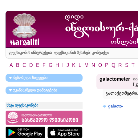
ლექსიკონის ინსტრუქცია
|
ლექსიკონის შესახებ
|
კონტაქტი
A
B
C
D
E
F
G
H
I
J
K
L
M
N
O
P
Q
R
S
T
მეზობელი სიტყვები
galactometer
no
[͵
უკანასკნელი დამატებები
გალაქტომეტრი.
სხვა ლექსიკონები
galacto-