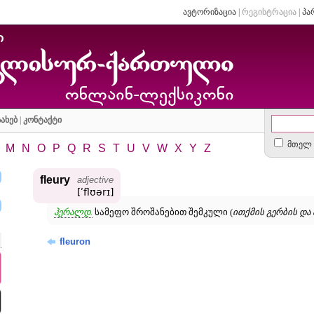
ავტორიზაცია
|
რეგისტრაცია
|
პა
ახებ
|
კონტაქტი
მთელ 
M
N
O
P
Q
R
S
T
U
V
W
X
Y
Z
fleury
adjective
[ʹflʊərɪ]
ჰერალდ.
სამეფო შროშანებით შემკული (
ითქმის გერბის და ა
fleuron