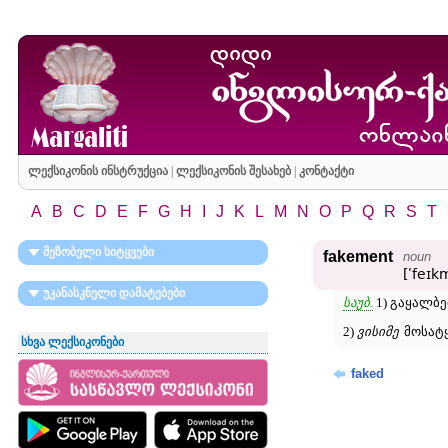
ლექსიკონის ინსტრუქცია
|
ლექსიკონის შესახებ
|
კონტაქტი
A
B
C
D
E
F
G
H
I
J
K
L
M
N
O
P
Q
R
S
T
მეზობელი სიტყვები
fakement
noun
[ʹfeɪk
უკანასკნელი დამატებები
საუბ.
1) გაყალბ
2)
ვისიმე
მოსატ
სხვა ლექსიკონები
faked