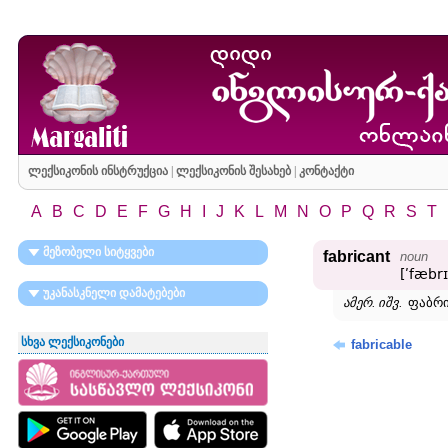
ლექსიკონის ინსტრუქცია
|
ლექსიკონის შესახებ
|
კონტაქტი
A
B
C
D
E
F
G
H
I
J
K
L
M
N
O
P
Q
R
S
T
მეზობელი სიტყვები
fabricant
noun
[ʹfæbr
უკანასკნელი დამატებები
ამერ. იშვ.
ფაბრი
სხვა ლექსიკონები
fabricable