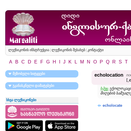
ლექსიკონის ინსტრუქცია
|
ლექსიკონის შესახებ
|
კონტაქტი
A
B
C
D
E
F
G
H
I
J
K
L
M
N
O
P
Q
R
S
T
მეზობელი სიტყვები
echolocation
no
[͵
უკანასკნელი დამატებები
სპეც.
ექოლოკაცი
მიღების საშუალ
სხვა ლექსიკონები
echolocate