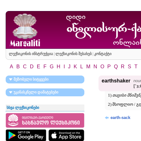
ლექსიკონის ინსტრუქცია
|
ლექსიკონის შესახებ
|
კონტაქტი
A
B
C
D
E
F
G
H
I
J
K
L
M
N
O
P
Q
R
S
T
მეზობელი სიტყვები
earthshaker
nou
[ʹɜ
უკანასკნელი დამატებები
1)
თავისი მნიშვნ
2) მსოფლიო / 
სხვა ლექსიკონები
earth-sack