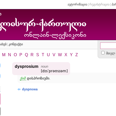
ავტორიზაცია
|
რეგისტრაცია
|
პა
ახებ
|
კონტაქტი
მთელ 
M
N
O
P
Q
R
S
T
U
V
W
X
Y
Z
dysprosium
noun
[dɪsʹprəʊsɪəm]
ქიმ.
დისპროზიუმი.
dyspnoea