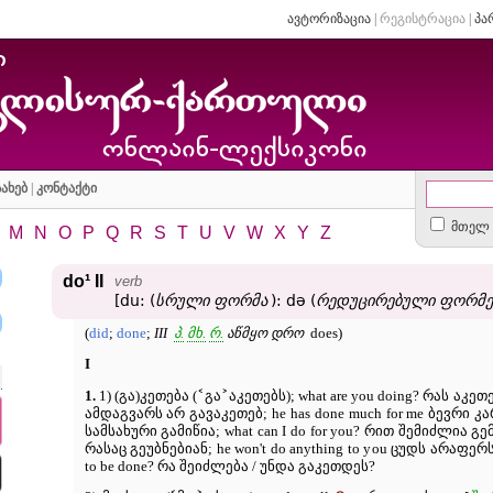
ავტორიზაცია
|
რეგისტრაცია
|
პა
ახებ
|
კონტაქტი
მთელ 
M
N
O
P
Q
R
S
T
U
V
W
X
Y
Z
do¹ II
verb
[du: (
სრული
ფორმა
): də (
რედუცირებული
ფორმე
(
did
;
done
;
III
პ.
მხ.
რ.
აწმყო დრო
does)
I
˂
˃
1.
1) (გა)კეთება (
გა
აკეთებს); what are you doing? რას აკეთებ
ამდაგვარს არ გავაკეთებ; he has done much for me ბევრი 
სამსახური გამიწია; what can I do for you? რით შემიძლია გე
რასაც გეუბნებიან; he won't do anything to you ცუდს არაფერ
to be done? რა შეიძლება / უნდა გაკეთდეს?