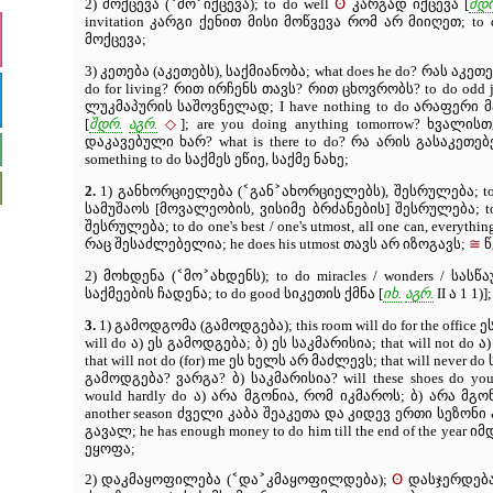
˂
˃
ʘ
2) მოქცევა (
მო
იქცევა); to do well
კარგად იქცევა [
შდ
invitation კარგი ქენით მისი მოწვევა რომ არ მიიღეთ; to 
მოქცევა;
3) კეთება (აკეთებს), საქმიანობა; what does he do? რას აკეთე
do for living? რით ირჩენს თავს? რით ცხოვრობს? to do odd 
ლუკმაპურის საშოვნელად; I have nothing to do არაფერი 
◇
[
შდრ.
აგრ.
]; are you doing anything tomorrow? ხვალ
დაკავებული ხარ? what is there to do? რა არის გასაკეთებ
something to do საქმეს ეწიე, საქმე ნახე;
˂
˃
2.
1) განხორციელება (
გან
ახორციელებს), შესრულება; to do 
სამუშაოს [მოვალეობის, ვისიმე ბრძანების] შესრულება; to 
შესრულება; to do one's best / one's utmost, all one can, everyt
≅
რაც შესაძლებელია; he does his utmost თავს არ იზოგავს;
წ
˂
˃
2) მოხდენა (
მო
ახდენს); to do miracles / wonders / სას
საქმეების ჩადენა; to do good სიკეთის ქმნა [
იხ.
აგრ.
II ა 1 1)
3.
1) გამოდგომა (გამოდგება); this room will do for the offic
will do ა) ეს გამოდგება; ბ) ეს საკმარისია; that will not do
that will not do (for) me ეს ხელს არ მაძლევს; that will never 
გამოდგება? ვარგა? ბ) საკმარისია? will these shoes do y
would hardly do ა) არა მგონია, რომ იკმაროს; ბ) არა მგონი
another season ძველი კაბა შეაკეთა და კიდევ ერთი სეზონი ა
გავალ; he has enough money to do him till the end of the y
ეყოფა;
˂
˃
ʘ
2) დაკმაყოფილება (
და
კმაყოფილდება);
დასჯერდება, 