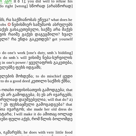
რ.
აგრ.
II ბ 1]; you did well to refuse his
do right [wrong] სწორად [არასწორად]
ბს, რა საქმიანობას ეწევა? what does he
ʘ
jobs
ნებისმიერ სამუშაოს ასრულებს
მაქვს გასაკეთებელი, საქმე არა მაქვს
ისთვის რაიმე გაქვს დაგეგმილი? ხვალ
ელი? რა უნდა გაკეთდეს? get yourself
one's work [one's duty, smb.'s bidding]
do smb.'s will ვისიმე ნება-სურვილის
hing in one's power / ყველაფრის გაკეთება,
ელებზე ფეხს იდგამს;
წაულების მოხდენა; to do mischief ცუდი
]; to do a good deed კეთილი საქმის ქმნა;
e ეს ოთახი ოფისისათვის გამოდგება; that
 ა) ეს არ გამოდგება; ბ) ეს არ ივარგებს;
do სრულიად დაუშვებელია; will that do? ა)
ou? ეს ფეხსაცმელი გამოგადგება? that
ა ივარგოს; she made her old dress do
ტარა; I will make it do ამითაც იოლად
ear იმდენი ფული აქვს, რომ წლის ბოლომდე
იკმარებს; he does with very little food