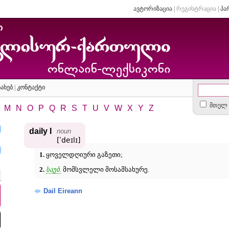
ავტორიზაცია
|
რეგისტრაცია
|
პა
ახებ
|
კონტაქტი
მთელ 
M
N
O
P
Q
R
S
T
U
V
W
X
Y
Z
daily I
noun
[ʹdeɪlɪ]
1.
ყოველდღიური გაზეთი;
2.
საუბ.
მომსვლელი მოსამსახურე.
Dail Eireann