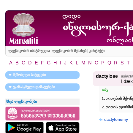
ლექსიკონის ინსტრუქცია
|
ლექსიკონის შესახებ
|
კონტაქტი
A
B
C
D
E
F
G
H
I
J
K
L
M
N
O
P
Q
R
S
T
მეზობელი სიტყვები
dactylose
adjecti
[͵dækt
უკანასკნელი დამატებები
იშვ.
1.
თითების მქონე
სხვა ლექსიკონები
2.
თითის ფორმის
dactylonomy