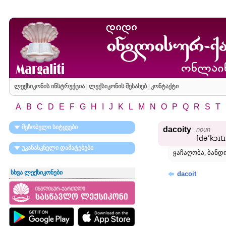
ლექსიკონის ინსტრუქცია
|
ლექსიკონის შესახებ
|
კონტაქტი
A
B
C
D
E
F
G
H
I
J
K
L
M
N
O
P
Q
R
S
T
მეზობელი სიტყვები
dacoity
noun
[dəʹkɔɪtɪ
უკანასკნელი დამატებები
ყაჩაღობა, ბანდი
სხვა ლექსიკონები
dacoit