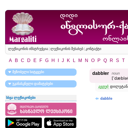
ლექსიკონის ინსტრუქცია
|
ლექსიკონის შესახებ
|
კონტაქტი
A
B
C
D
E
F
G
H
I
J
K
L
M
N
O
P
Q
R
S
T
მეზობელი სიტყვები
dabbler
noun
[ʹdæblə(
უკანასკნელი დამატებები
აგდებ.
დილეტან
სხვა ლექსიკონები
dabble