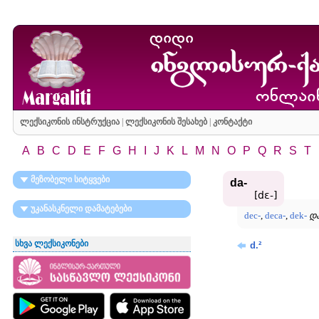
ლექსიკონის ინსტრუქცია
|
ლექსიკონის შესახებ
|
კონტაქტი
A
B
C
D
E
F
G
H
I
J
K
L
M
N
O
P
Q
R
S
T
მეზობელი სიტყვები
da-
[dɛ-]
უკანასკნელი დამატებები
dec-
,
deca-
,
dek-
დ
სხვა ლექსიკონები
d.²