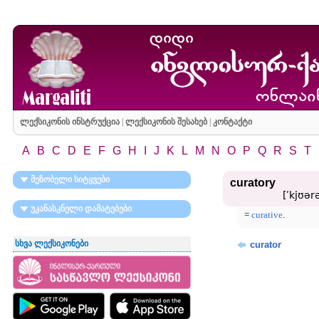
ლექსიკონის ინსტრუქცია
|
ლექსიკონის შესახებ
|
კონტაქტი
A
B
C
D
E
F
G
H
I
J
K
L
M
N
O
P
Q
R
S
T
მეზობელი სიტყვები
curatory
[ʹkjʊər
უკანასკნელი დამატებები
=
curative
.
სხვა ლექსიკონები
curator