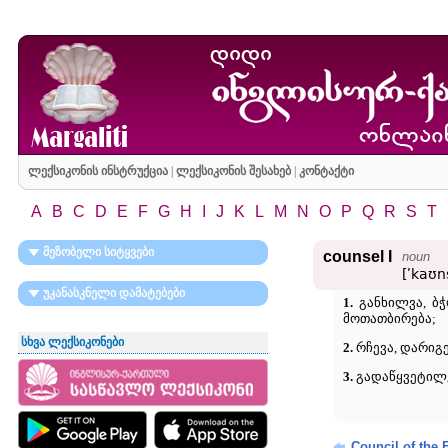
ლექსიკონის ინსტრუქცია
|
ლექსიკონის შესახებ
|
კონტაქტი
A
B
C
D
E
F
G
H
I
J
K
L
M
N
O
P
Q
R
S
T
მეზობელი სიტყვები
counsel I
noun
[ʹkaʊn
უკანასკნელი დამატებები
1.
განხილვა, ბჭობ
მოთათბირება;
სხვა ლექსიკონები
2.
რჩევა, დარიგებ
3.
გადაწყვეტილებ
Council of the