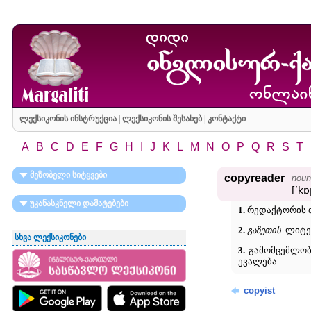
ლექსიკონის ინსტრუქცია
|
ლექსიკონის შესახებ
|
კონტაქტი
A
B
C
D
E
F
G
H
I
J
K
L
M
N
O
P
Q
R
S
T
მეზობელი სიტყვები
copyreader
noun
[ʹkɒ
უკანასკნელი დამატებები
1.
რედაქტორის თ
2.
გაზეთის
ლიტე
სხვა ლექსიკონები
3.
გამომცემლობი
ევალება.
copyist