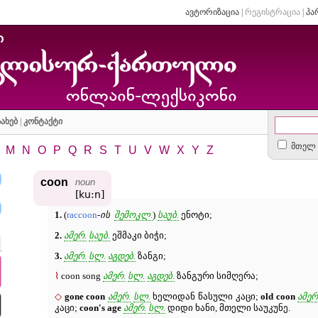
ავტორიზაცია
|
რეგისტრაცია
|
პა
ახებ
|
კონტაქტი
მთელ 
M
N
O
P
Q
R
S
T
U
V
W
X
Y
Z
coon
noun
[ku:n]
1.
(
raccoon
-
ის
შემოკლ.
)
საუბ.
ენოტი;
2.
ამერ.
საუბ.
ეშმაკი ბიჭი;
3.
ამერ.
სლ.
აგდებ.
ზანგი;
⌇
coon song
ამერ.
სლ.
აგდებ.
ზანგური სიმღერა;
◇
gone coon
ამერ.
სლ.
ხელიდან წასული კაცი;
old coon
ამერ
კაცი;
coon's age
ამერ.
სლ.
დიდი ხანი, მთელი საუკუნე.