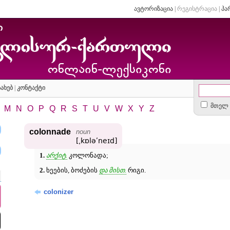
ავტორიზაცია
|
რეგისტრაცია
|
პა
ახებ
|
კონტაქტი
მთელ 
M
N
O
P
Q
R
S
T
U
V
W
X
Y
Z
colonnade
noun
[͵kɒləʹneɪd]
1.
არქიტ.
კოლონადა;
2.
ხეების, ბოძების
და მისთ.
რიგი.
colonizer