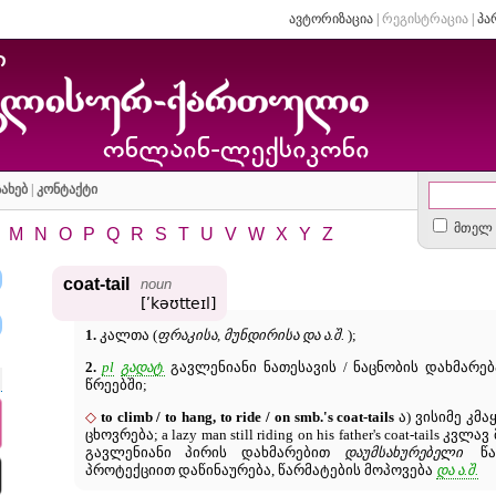
ავტორიზაცია
|
რეგისტრაცია
|
პა
ახებ
|
კონტაქტი
მთელ 
M
N
O
P
Q
R
S
T
U
V
W
X
Y
Z
coat-tail
noun
[ʹkəʊtteɪl]
1.
კალთა (
ფრაკისა, მუნდირისა და ა.შ.
);
2.
pl
გადატ.
გავლენიანი ნათესავის / ნაცნობის დახმარებ
წრეებში;
◇
to climb / to hang, to ride / on smb.'s coat-tails
ა) ვისიმე კმა
ცხოვრება; a lazy man still riding on his father's coat-tails კ
გავლენიანი პირის დახმარებით
დაუმსახურებელი
წარ
პროტექციით დაწინაურება, წარმატების მოპოვება
და ა.შ.