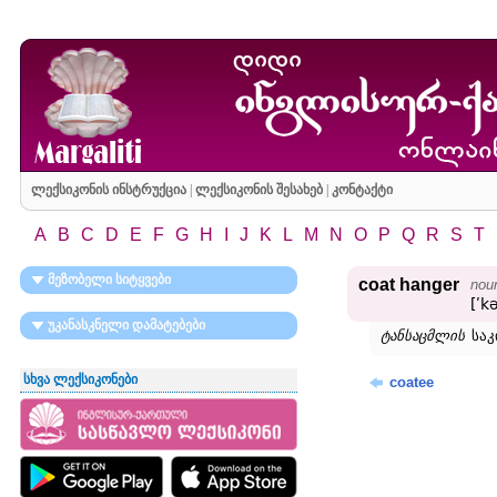
ლექსიკონის ინსტრუქცია
|
ლექსიკონის შესახებ
|
კონტაქტი
A
B
C
D
E
F
G
H
I
J
K
L
M
N
O
P
Q
R
S
T
მეზობელი სიტყვები
coat hanger
nou
[ʹk
უკანასკნელი დამატებები
ტანსაცმლის
საკ
სხვა ლექსიკონები
coatee