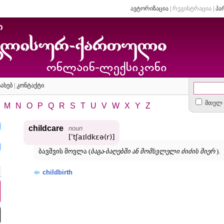
ავტორიზაცია
|
რეგისტრაცია
|
პა
ახებ
|
კონტაქტი
მთელ 
M
N
O
P
Q
R
S
T
U
V
W
X
Y
Z
childcare
noun
[ʹtʃaɪldkɛə(r)]
ბავშვის მოვლა (
ბაგა-ბაღებში ან მომსვლელი ძიძის მიერ
).
childbirth