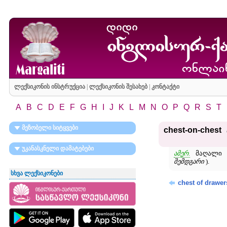
ლექსიკონის ინსტრუქცია
|
ლექსიკონის შესახებ
|
კონტაქტი
A
B
C
D
E
F
G
H
I
J
K
L
M
N
O
P
Q
R
S
T
მეზობელი სიტყვები
chest-on-chest
უკანასკნელი დამატებები
ამერ.
მაღალი ო
შემდგარი
).
სხვა ლექსიკონები
chest of drawer