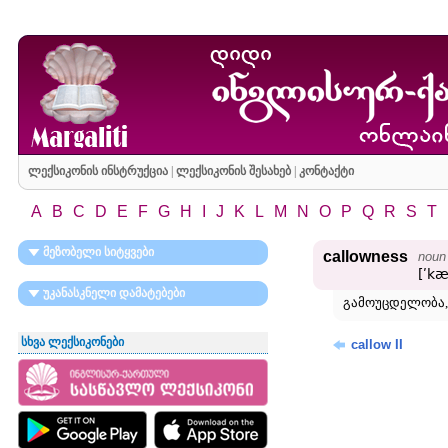
ლექსიკონის ინსტრუქცია
|
ლექსიკონის შესახებ
|
კონტაქტი
A
B
C
D
E
F
G
H
I
J
K
L
M
N
O
P
Q
R
S
T
მეზობელი სიტყვები
callowness
noun
[ʹkæ
უკანასკნელი დამატებები
გამოუცდელობა,
სხვა ლექსიკონები
callow II