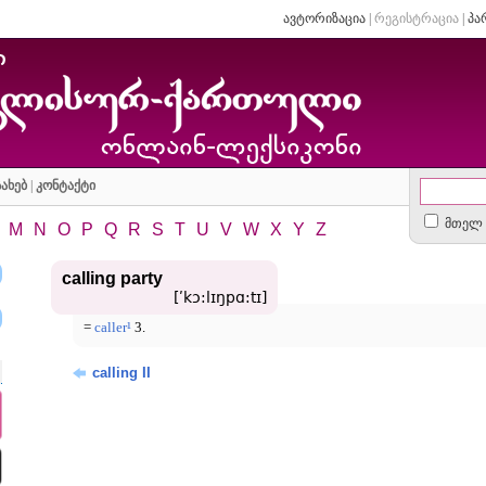
ავტორიზაცია
|
რეგისტრაცია
|
პა
ახებ
|
კონტაქტი
მთელ 
M
N
O
P
Q
R
S
T
U
V
W
X
Y
Z
calling party
[ʹkɔ:lɪŋpɑ:tɪ]
=
caller¹
3.
calling II