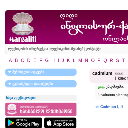
ლექსიკონის ინსტრუქცია
|
ლექსიკონის შესახებ
|
კონტაქტი
A
B
C
D
E
F
G
H
I
J
K
L
M
N
O
P
Q
R
S
T
მეზობელი სიტყვები
cadmium
noun
[ʹkæd
უკანასკნელი დამატებები
ქიმ.
კადმიუმი;
⌇
cadmium plantin
სხვა ლექსიკონები
Cadmian I, II