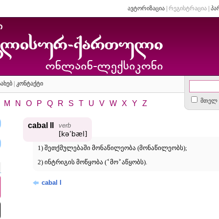
ავტორიზაცია
|
რეგისტრაცია
|
პა
ახებ
|
კონტაქტი
მთელ 
M
N
O
P
Q
R
S
T
U
V
W
X
Y
Z
cabal II
verb
[kəʹbæl]
1) შეთქმულებაში მონაწილეობა (მონაწილეობს);
˂
˃
2) ინტრიგის მოწყობა (
მო
აწყობს).
cabal I