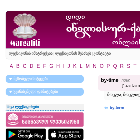
ლექსიკონის ინსტრუქცია
|
ლექსიკონის შესახებ
|
კონტაქტი
A
B
C
D
E
F
G
H
I
J
K
L
M
N
O
P
Q
R
S
T
მეზობელი სიტყვები
by-time
noun
[ʹbaɪtaɪ
უკანასკნელი დამატებები
მოცლა, მოცლილ
სხვა ლექსიკონები
by-term