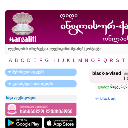
ლექსიკონის ინსტრუქცია
|
ლექსიკონის შესახებ
|
კონტაქტი
A
B
C
D
E
F
G
H
I
J
K
L
M
N
O
P
Q
R
S
T
მეზობელი სიტყვები
black-a-vised
ad
[ʹ
უკანასკნელი დამატებები
დიალ.
შავგვრემა
სხვა ლექსიკონები
black art