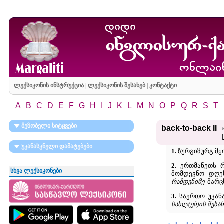
ლექსიკონის ინსტრუქცია
|
ლექსიკონის შესახებ
|
კონტაქტი
A
B
C
D
E
F
G
H
I
J
K
L
M
N
O
P
Q
R
S
T
მეზობელი სიტყვები
back-to-back II
უკანასკნელი დამატებები
1.
ზურგიზურგ მყ
2.
ერთმანეთს რო
სხვა ლექსიკონები
მომდევნო დღეს
რამდენიმე
მარცხ
3.
საერთო უკანა
სახლ(ებ)ის შესახ