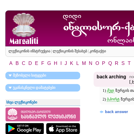
ლექსიკონის ინსტრუქცია
|
ლექსიკონის შესახებ
|
კონტაქტი
A
B
C
D
E
F
G
H
I
J
K
L
M
N
O
P
Q
R
S
T
მეზობელი სიტყვები
back arching
no
[͵
უკანასკნელი დამატებები
1)
მედ.
ზურგის თა
2)
სპორტ.
ზურგის
სხვა ლექსიკონები
back answer