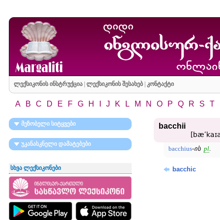
ლექსიკონის ინსტრუქცია
|
ლექსიკონის შესახებ
|
კონტაქტი
A
B
C
D
E
F
G
H
I
J
K
L
M
N
O
P
Q
R
S
T
მეზობელი სიტყვები
bacchii
[bæʹkaɪa
უკანასკნელი დამატებები
bacchius
-
ის
pl
.
სხვა ლექსიკონები
bacchic