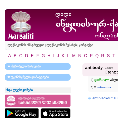
ლექსიკონის ინსტრუქცია
|
ლექსიკონის შესახებ
|
კონტაქტი
A
B
C
D
E
F
G
H
I
J
K
L
M
N
O
P
Q
R
S
T
მეზობელი სიტყვები
antibody
noun
[ʹæntɪ
უკანასკნელი დამატებები
1)
ფიზიოლ.
ანტი
2) =
antimatter
.
სხვა ლექსიკონები
antiblackout sui