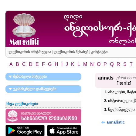
ლექსიკონის ინსტრუქცია
|
ლექსიკონის შესახებ
|
კონტაქტი
A
B
C
D
E
F
G
H
I
J
K
L
M
N
O
P
Q
R
S
T
მეზობელი სიტყვები
annals
plural noun
[ʹænlz]
უკანასკნელი დამატებები
1.
ანალები, მატი
2.
ისტორიული ქრ
სხვა ლექსიკონები
3.
წელიწდეული 
annalistic