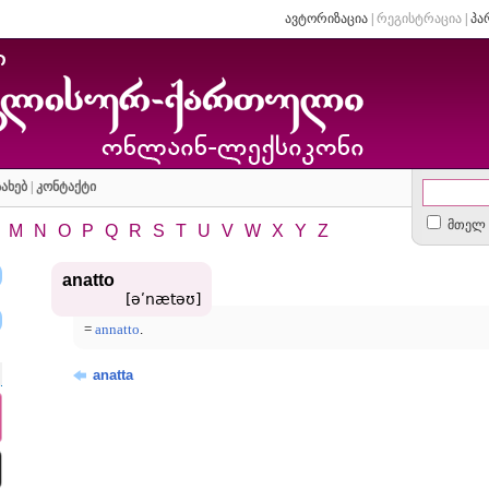
ავტორიზაცია
|
რეგისტრაცია
|
პა
ახებ
|
კონტაქტი
მთელ 
M
N
O
P
Q
R
S
T
U
V
W
X
Y
Z
anatto
[əʹnætəʊ]
=
annatto
.
anatta